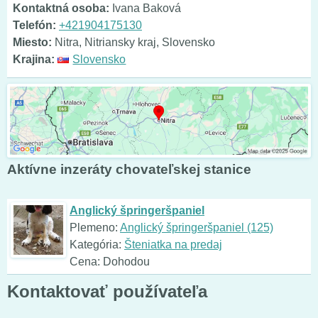
Kontaktná osoba:
Ivana Baková
Telefón:
+421904175130
Miesto:
Nitra, Nitriansky kraj, Slovensko
Krajina:
Slovensko
Aktívne inzeráty chovateľskej stanice
Anglický špringeršpaniel
Plemeno:
Anglický špringeršpaniel (125)
Kategória:
Šteniatka na predaj
Cena: Dohodou
Kontaktovať používateľa