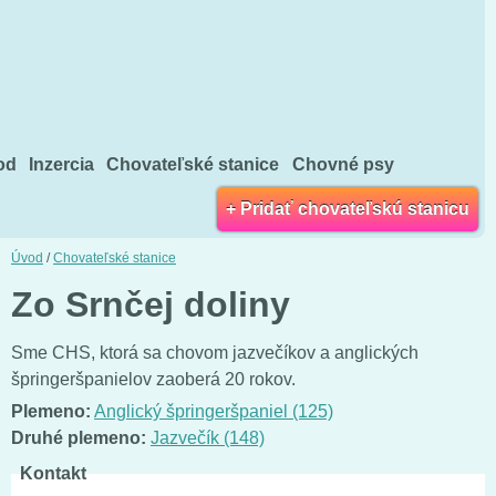
od
Inzercia
Chovateľské stanice
Chovné psy
+ Pridať chovateľskú stanicu
Úvod
/
Chovateľské stanice
Zo Srnčej doliny
Sme CHS, ktorá sa chovom jazvečíkov a anglických
špringeršpanielov zaoberá 20 rokov.
Plemeno:
Anglický špringeršpaniel (125)
Druhé plemeno:
Jazvečík (148)
Kontakt