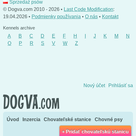
Sprzedaż psów
© Dogva.com 2010 - 2026 •
Last Code Modification
:
19.04.2026 •
Podmienky používania
•
O nás
•
Kontakt
Kennels archive
A
B
C
D
E
F
H
I
J
K
M
N
O
P
R
S
V
W
Z
Skočiť na obsah
Nový účet
Prihlásiť sa
Úvod
Inzercia
Chovateľské stanice
Chovné psy
+ Pridať chovateľskú stanicu