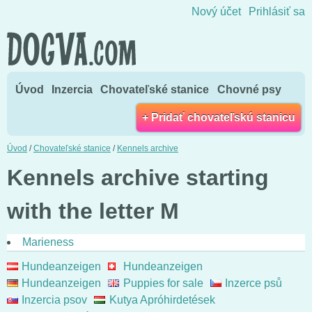
Skočiť na obsah
Nový účet
Prihlásiť sa
Úvod
Inzercia
Chovateľské stanice
Chovné psy
+ Pridať chovateľskú stanicu
Úvod
/
Chovateľské stanice
/
Kennels archive
Kennels archive starting
with the letter M
Marieness
Hundeanzeigen
Hundeanzeigen
Hundeanzeigen
Puppies for sale
Inzerce psů
Inzercia psov
Kutya Apróhirdetések