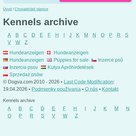
Úvod
/
Chovateľské stanice
Kennels archive
A
B
C
D
E
F
H
I
J
K
M
N
O
P
R
S
V
W
Z
Hundeanzeigen
Hundeanzeigen
Hundeanzeigen
Puppies for sale
Inzerce psů
Inzercia psov
Kutya Apróhirdetések
Sprzedaż psów
© Dogva.com 2010 - 2026 •
Last Code Modification
:
19.04.2026 •
Podmienky používania
•
O nás
•
Kontakt
Kennels archive
A
B
C
D
E
F
H
I
J
K
M
N
O
P
R
S
V
W
Z