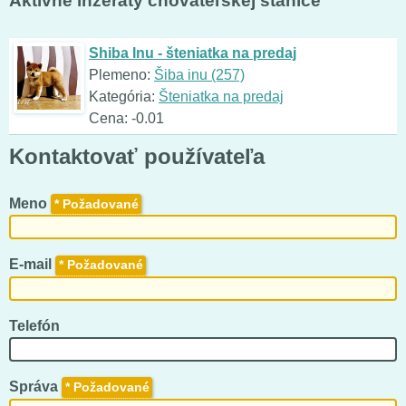
Aktívne inzeráty chovateľskej stanice
Shiba Inu - šteniatka na predaj
Plemeno:
Šiba inu (257)
Kategória:
Šteniatka na predaj
Cena: -0.01
Kontaktovať používateľa
Meno
*
E-mail
*
Telefón
Správa
*