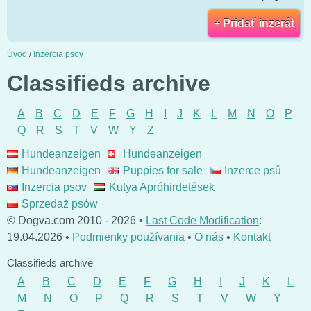
+ Pridať inzerát
Úvod
/
Inzercia psov
Classifieds archive
A
B
C
D
E
F
G
H
I
J
K
L
M
N
O
P
Q
R
S
T
V
W
Y
Z
Hundeanzeigen
Hundeanzeigen
Hundeanzeigen
Puppies for sale
Inzerce psů
Inzercia psov
Kutya Apróhirdetések
Sprzedaż psów
© Dogva.com 2010 - 2026 •
Last Code Modification
:
19.04.2026 •
Podmienky používania
•
O nás
•
Kontakt
Classifieds archive
A
B
C
D
E
F
G
H
I
J
K
L
M
N
O
P
Q
R
S
T
V
W
Y