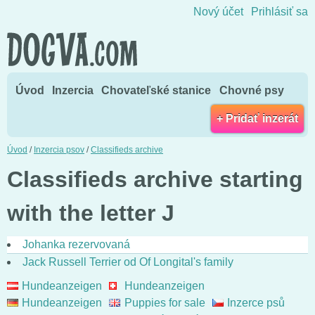
Skočiť na obsah
Nový účet
Prihlásiť sa
Úvod
Inzercia
Chovateľské stanice
Chovné psy
+ Pridať inzerát
Úvod
/
Inzercia psov
/
Classifieds archive
Classifieds archive starting
with the letter J
Johanka rezervovaná
Jack Russell Terrier od Of Longital's family
Hundeanzeigen
Hundeanzeigen
Hundeanzeigen
Puppies for sale
Inzerce psů