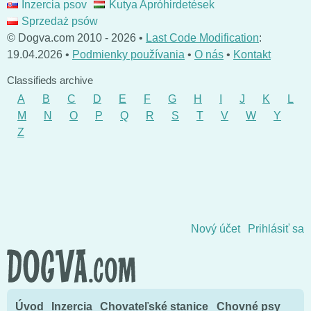
Inzercia psov
Kutya Apróhirdetések
Sprzedaż psów
© Dogva.com 2010 - 2026 •
Last Code Modification
:
19.04.2026 •
Podmienky používania
•
O nás
•
Kontakt
Classifieds archive
A
B
C
D
E
F
G
H
I
J
K
L
M
N
O
P
Q
R
S
T
V
W
Y
Z
Skočiť na obsah
Nový účet
Prihlásiť sa
Úvod
Inzercia
Chovateľské stanice
Chovné psy